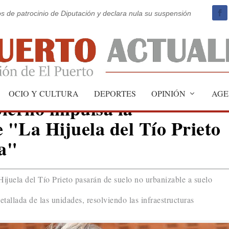
os de patrocinio de Diputación y declara nula su suspensión
OCIO Y CULTURA
DEPORTES
OPINIÓN
AGE
ierno impulsa la
e "La Hijuela del Tío Prieto
a"
ijuela del Tío Prieto pasarán de suelo no urbanizable a suelo
etallada de las unidades, resolviendo las infraestructuras