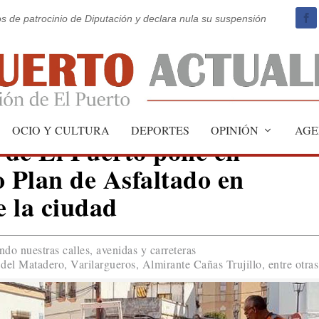
os de patrocinio de Diputación y declara nula su suspensión
OCIO Y CULTURA
DEPORTES
OPINIÓN
AGE
 de El Puerto pone en
 Plan de Asfaltado en
e la ciudad
do nuestras calles, avenidas y carreteras
del Matadero, Varilargueros, Almirante Cañas Trujillo, entre otras