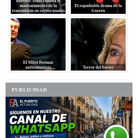
híbrido: cómo cambia el
mantenimiento de la
El repudiable drama de la
transmisión en coches usados
Guerra
El Miloš Forman
anticomunista
Terror del bueno
PUBLICIDAD