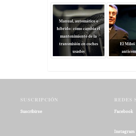
Manual, automático o
híbrido: cómo cambia el
mantenimiento de la
transmisión en coches
El Miloš
usados
anticom
SUSCRIPCIÓN
REDES 
Suscribirse
Facebook
Instagram