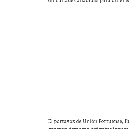
El portavoz de Unión Portuense,
F
generan demoras, trámites innece