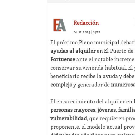
Redacción
04-12-2025 | 14:22
El próximo Pleno municipal debat
ayudas al alquiler
en El Puerto de
Portuense
ante el notable increme
conservar su vivienda habitual. El
beneficiario recibe la ayuda y deb
complejo
y generador de
numerosas
El encarecimiento del alquiler en 
personas mayores
,
jóvenes
,
famili
vulnerabilidad
, que requieren pro
proponente, el modelo actual pro
dificultades añadidas para quiene