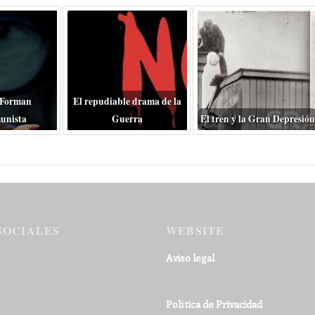
 Forman
El repudiable drama de la
unista
Guerra
El tren y la Gran Depresión
SOCIALES
WEBSITE
Aviso legal
Política de Privacidad