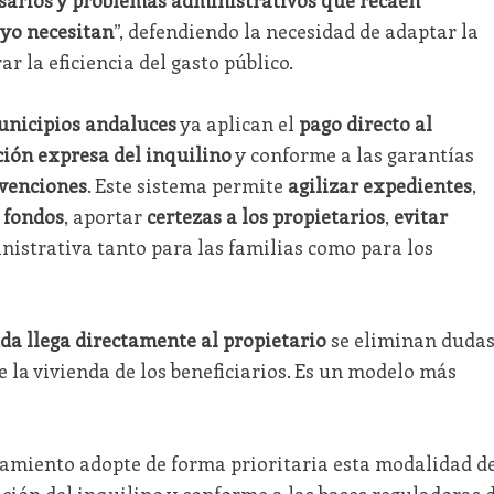
yo necesitan
”, defendiendo la necesidad de adaptar la
ar la eficiencia del gasto público.
unicipios andaluces
ya aplican el
pago directo al
ión expresa del inquilino
y conforme a las garantías
venciones
. Este sistema permite
agilizar expedientes
,
s fondos
, aportar
certezas a los propietarios
,
evitar
nistrativa tanto para las familias como para los
da llega directamente al propietario
se eliminan dudas
e la vivienda de los beneficiarios. Es un modelo más
tamiento adopte de forma prioritaria esta modalidad d
ción del inquilino y conforme a las bases reguladoras 