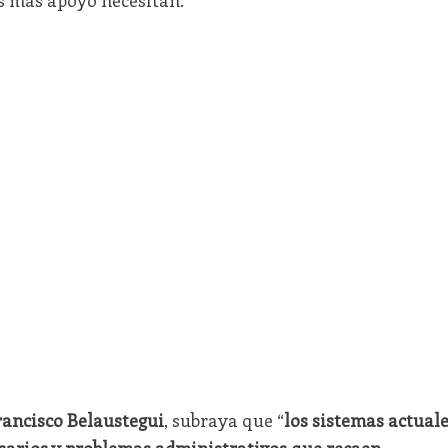
rancisco Belaustegui
, subraya que “
los sistemas actual
sarios y problemas administrativos que recaen