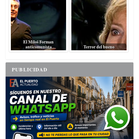
El Miloš Forman
anticomunista
Terror del bueno
PUBLICIDAD