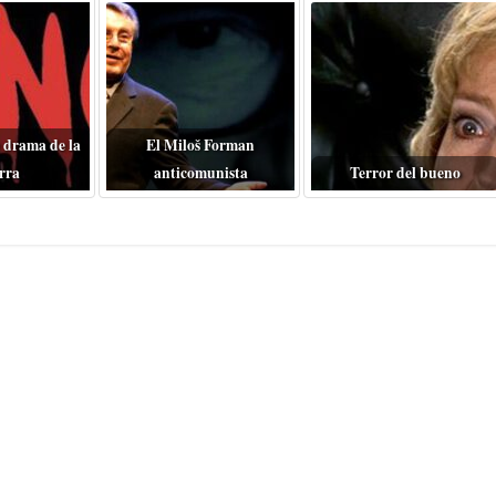
 drama de la
El Miloš Forman
rra
anticomunista
Terror del bueno