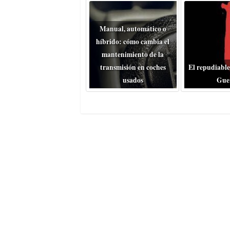
Manual, automático o
híbrido: cómo cambia el
mantenimiento de la
transmisión en coches
El repudiable
usados
Gue