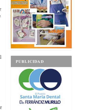
r
e
l
PUBLICIDAD
,
r