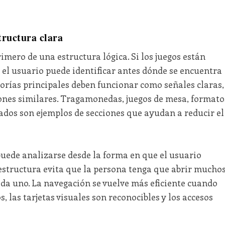
tructura clara
mero de una estructura lógica. Si los juegos están
el usuario puede identificar antes dónde se encuentra
gorías principales deben funcionar como señales claras,
ones similares. Tragamonedas, juegos de mesa, formato
cados son ejemplos de secciones que ayudan a reducir el
puede analizarse desde la forma en que el usuario
 estructura evita que la persona tenga que abrir mucho
ada uno. La navegación se vuelve más eficiente cuando
, las tarjetas visuales son reconocibles y los accesos