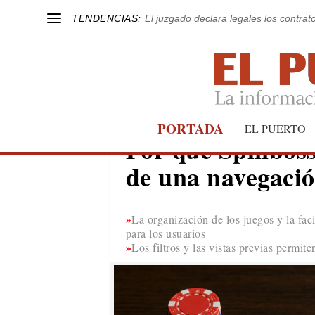
TENDENCIAS:
El juzgado declara legales los contrat
PORTADA
OCIO
EL PUERTO
Por qué Spinboss
de una navegació
La organización de los juegos y la fac
para los usuarios
Los filtros y las vistas previas permi