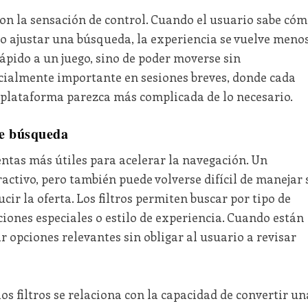
con la sensación de control. Cuando el usuario sabe có
 o ajustar una búsqueda, la experiencia se vuelve meno
rápido a un juego, sino de poder moverse sin
ecialmente importante en sesiones breves, donde cada
 plataforma parezca más complicada de lo necesario.
de búsqueda
entas más útiles para acelerar la navegación. Un
activo, pero también puede volverse difícil de manejar 
cir la oferta. Los filtros permiten buscar por tipo de
ciones especiales o estilo de experiencia. Cuando están
 opciones relevantes sin obligar al usuario a revisar
los filtros se relaciona con la capacidad de convertir un