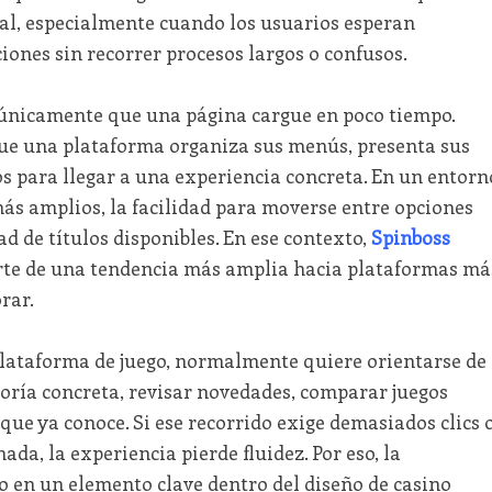
tal, especialmente cuando los usuarios esperan
ciones sin recorrer procesos largos o confusos.
 únicamente que una página cargue en poco tiempo.
que una plataforma organiza sus menús, presenta sus
os para llegar a una experiencia concreta. En un entorn
ás amplios, la facilidad para moverse entre opciones
d de títulos disponibles. En ese contexto,
Spinboss
te de una tendencia más amplia hacia plataformas má
orar.
lataforma de juego, normalmente quiere orientarse de
oría concreta, revisar novedades, comparar juegos
que ya conoce. Si ese recorrido exige demasiados clics 
da, la experiencia pierde fluidez. Por eso, la
o en un elemento clave dentro del diseño de casino