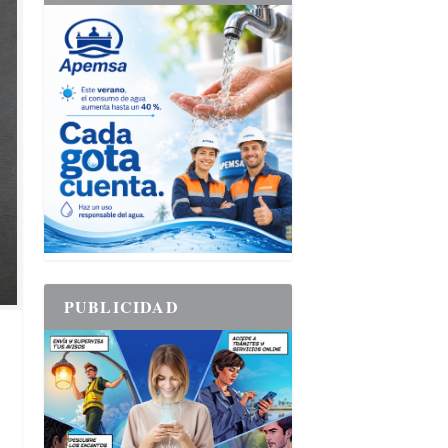
PUBLICIDAD