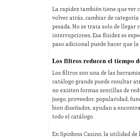
La rapidez también tiene que ver 
volver atrás, cambiar de categoría
pesada. No se trata solo de llegar 
interrupciones. Esa fluidez es esp
paso adicional puede hacer que la
Los filtros reducen el tiempo 
Los filtros son una de las herrami
catálogo grande puede resultar atr
no existen formas sencillas de redu
juego, proveedor, popularidad, fun
bien diseñados, ayudan a encontrar
todo el catálogo.
En Spinboss Casino, la utilidad de 