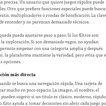
 precisa. Un usuario que quiere juegos rápidos puede
ples. Otro que prefiere funciones especiales puede busca
atis, multiplicadores o rondas de bonificación. La clav
es de entender y no parezcan demasiado técnicos.
eda pueda ajustarse paso a paso. Si los filtros son
 la exploración. Si son demasiado vagos, no ayudan
permite empezar con una categoría amplia y después
sí, la plataforma mantiene la variedad, pero evita que e
s opciones.
cción más directa
cuando se busca una navegación rápida. Una tarjeta de
ar mucho en poco espacio. La imagen, el nombre, el
ueden sugerir si un título es clásico, moderno, rápido
. Esto ayuda a tomar decisiones sin abrir cada juego po