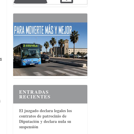
s
ENTRADAS
RECIENTES
s
El juzgado declara legales los
contratos de patrocinio de
Diputación y declara nula su
suspensión