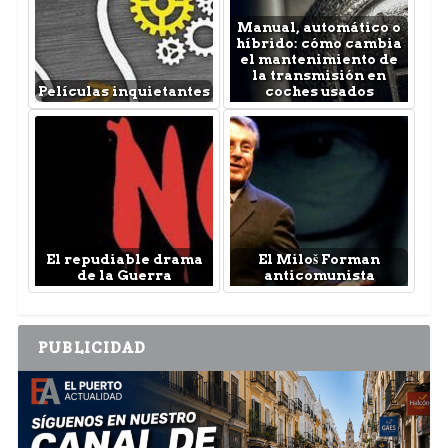
Manual, automático o
híbrido: cómo cambia
el mantenimiento de
la transmisión en
Películas inquietantes
coches usados
El repudiable drama
El Miloš Forman
de la Guerra
anticomunista
PUBLICIDAD