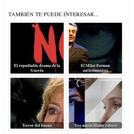
TAMBIÉN TE PUEDE INTERESAR...
El repudiable drama de la
El Miloš Forman
Guerra
anticomunista
Terror del bueno
Tres maravillosos colores