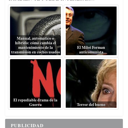
Manual, automático o
híbrido: cómo cambia el
mantenimiento de la
El Miloš Forman
transmisión en coches usados
anticomunista
El repudiable drama de la
Guerra
Terror del bueno
PUBLICIDAD