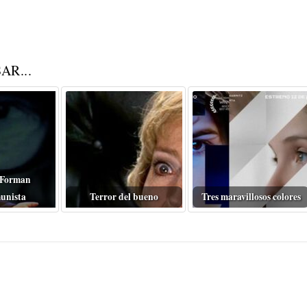
AR...
 Forman
unista
Terror del bueno
Tres maravillosos colores