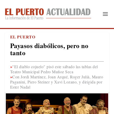
EL PUERTO
Payasos diabólicos, pero no
tanto
"El diablo cojuelo" pisó este sábado las tablas del
Teatro Municipal Pedro Muñoz Seca
Con Jordi Martínez, Joan Arqué, Roger Julià, Mauro
Paganini, Piero Steiner y Xavi Lozano, y dirigida por
Ester Nadal