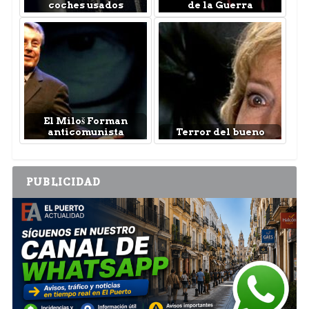
coches usados
de la Guerra
El Miloš Forman
anticomunista
Terror del bueno
PUBLICIDAD