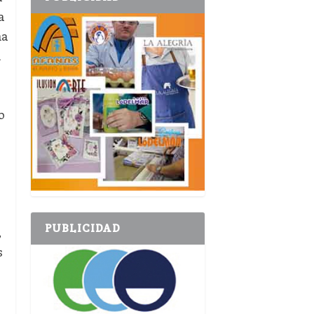
a
ha
n
o
PUBLICIDAD
,
s