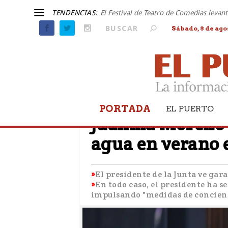
TENDENCIAS:
El Festival de Teatro de Comedias leva
Sábado, 8 de ago
PORTADA
SEQUÍA
EL PUERTO
Juanma Moreno d
agua en verano e
El presidente de la Junta ve ga
En todo caso, el presidente ha s
impulsando "medidas de concienc