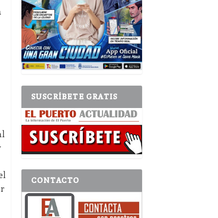
a
SUSCRÍBETE GRATIS
al
y
el
CONTACTO
or