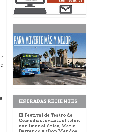
de
de
ha
ENTRADAS RECIENTES
á
El Festival de Teatro de
Comedias levanta el telón
con Imanol Arias, María
Barranco y «Don Mendo»