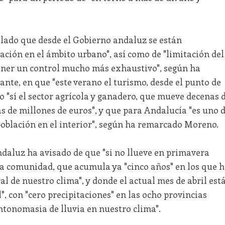
alado que desde el Gobierno andaluz se están
ción en el ámbito urbano", así como de "limitación del
ener un control mucho más exhaustivo", según ha
tante, en que "este verano el turismo, desde el punto de
ero "sí el sector agrícola y ganadero, que mueve decenas 
as de millones de euros", y que para Andalucía "es uno 
población en el interior", según ha remarcado Moreno.
 andaluz ha avisado de que "si no llueve en primavera
a comunidad, que acumula ya "cinco años" en los que 
l de nuestro clima", y donde el actual mes de abril est
, con "cero precipitaciones" en las ocho provincias
ntonomasia de lluvia en nuestro clima".