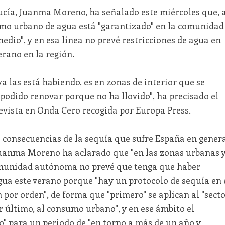
lucía, Juanma Moreno, ha señalado este miércoles que, 
sumo urbano de agua está "garantizado" en la comunidad
dio", y en esa línea no prevé restricciones de agua en
erano en la región.
ya las está habiendo, es en zonas de interior que se
podido renovar porque no ha llovido", ha precisado el
evista en Onda Cero recogida por Europa Press.
s consecuencias de la sequía que sufre España en gener
Juanma Moreno ha aclarado que "en las zonas urbanas 
comunidad autónoma no prevé que tenga que haber
gua este verano porque "hay un protocolo de sequía en 
n por orden", de forma que "primero" se aplican al "sect
por último, al consumo urbano", y en ese ámbito el
" para un periodo de "en torno a más de un año y