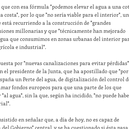
que con esa fórmula "podemos elevar el agua a una co
 costa", por lo que "no sería viable para el interior", u
 está recurriendo a la construcción de "grandes
siones millonarias y que "técnicamente han mejorado
agua que consumimos en zonas urbanas del interior pa
rícola e industrial".
puesta por "nuevas canalizaciones para evitar pérdidas"
 el presidente de la Junta, que ha apostillado que "por
paña un Perte del agua, de digitalización del control d
amar fondos europeos para que una parte de los que
"al agua", sin la que, según ha incidido, "no puede habe
ial".
nsistido en señalar que, a día de hoy, no es capaz de
a del Gobierno" central, y se ha cuestionado si ésta pasa