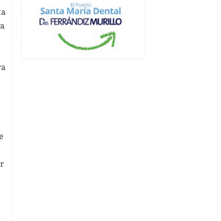
ta
na
ra
e
r