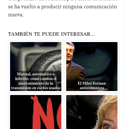
se ha vuelto a producir ninguna comunicación
nueva.
TAMBIÉN TE PUEDE INTERESAR...
Manual, automático o
híbrido: cómo cambia el
mantenimiento de la
El Miloš Forman
transmisión en coches usados
anticomunista