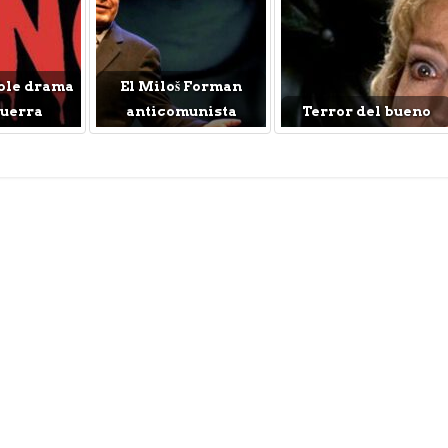
ble drama
El Miloš Forman
Guerra
anticomunista
Terror del bueno