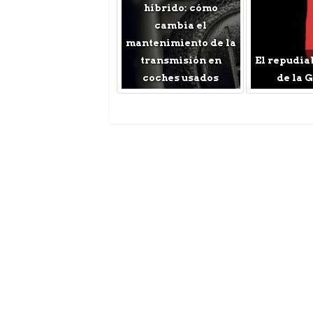
híbrido: cómo
cambia el
mantenimiento de la
transmisión en
El repudia
coches usados
de la 