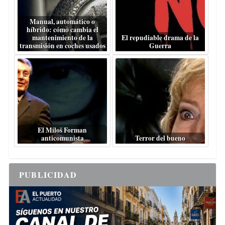
Manual, automático o
híbrido: cómo cambia el
mantenimiento de la
El repudiable drama de la
transmisión en coches usados
Guerra
El Miloš Forman
anticomunista
Terror del bueno
PUBLICIDAD