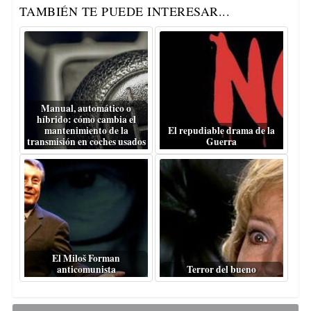
TAMBIÉN TE PUEDE INTERESAR...
Manual, automático o
híbrido: cómo cambia el
mantenimiento de la
El repudiable drama de la
transmisión en coches usados
Guerra
El Miloš Forman
anticomunista
Terror del bueno