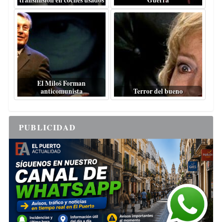
transmisión en coches usados
Guerra
El Miloš Forman
anticomunista
Terror del bueno
PUBLICIDAD