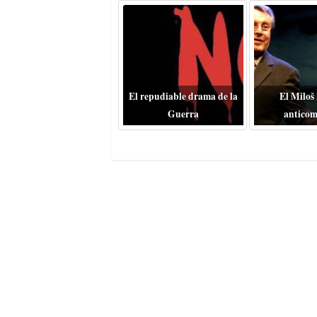
El repudiable drama de la
El Miloš
Guerra
anticom