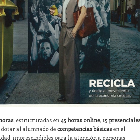
horas
, estructuradas en
45 horas online
,
15 presenciale
de dotar al alumnado de
competencias básicas
en el
ridad, imprescindibles para la atención a personas