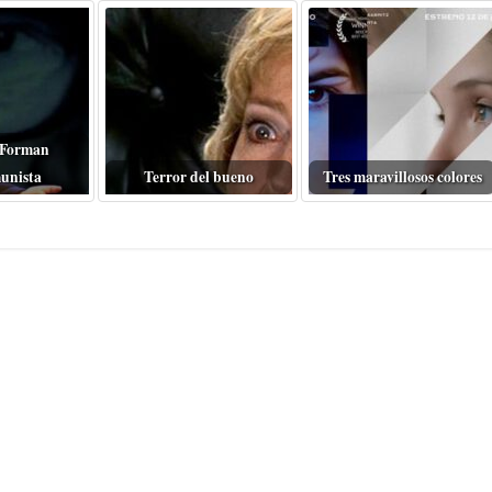
 Forman
unista
Terror del bueno
Tres maravillosos colores