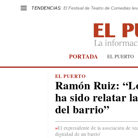
TENDENCIAS:
El Festival de Teatro de Comedias le
PORTADA
EL PUERTO
EL PUERTO
Ramón Ruiz: “Lo 
ha sido relatar l
del barrio”
El expresidente de la asociación de vec
dignidad de un barrio’