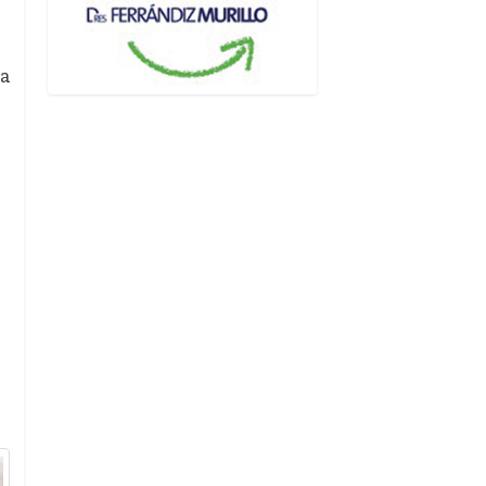
ía
s
s