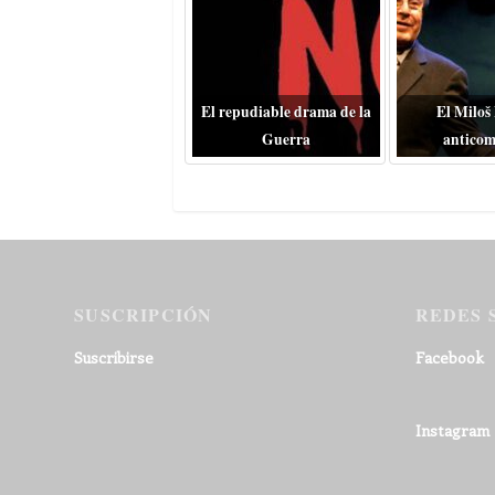
El repudiable drama de la
El Miloš
Guerra
anticom
SUSCRIPCIÓN
REDES 
Suscribirse
Facebook
Instagram