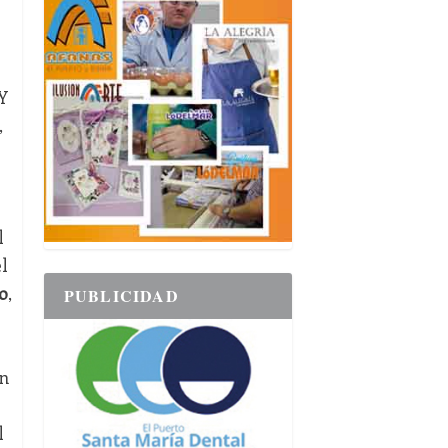
Y
,
l
l
o
,
PUBLICIDAD
un
l