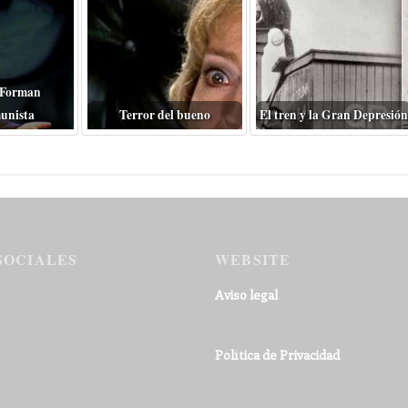
 Forman
unista
Terror del bueno
El tren y la Gran Depresión
SOCIALES
WEBSITE
Aviso legal
Política de Privacidad