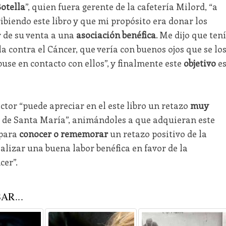
otella
”, quien fuera gerente de la cafetería Milord, “a
ibiendo este libro y que mi propósito era donar los
r de su venta a una
asociación benéfica
. Me dijo que ten
 contra el Cáncer, que vería con buenos ojos que se lo
use en contacto con ellos”, y finalmente este
objetivo
e
ctor “puede apreciar en el este libro un retazo
muy
to de Santa María”, animándoles a que adquieran este
 para
conocer o rememorar
un retazo positivo de la
ealizar una buena labor benéfica en favor de la
cer”.
AR...