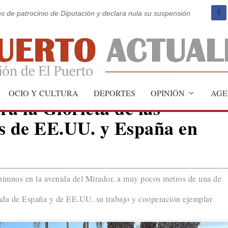
os de patrocinio de Diputación y declara nula su suspensión
OCIO Y CULTURA
DEPORTES
OPINIÓN
AGE
a la Glorieta de las
 de EE.UU. y España en
himnos en la avenida del Mirador, a muy pocos metros de una de
da de España y de EE.UU. su trabajo y cooperación ejemplar