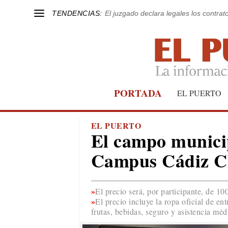
TENDENCIAS:
El juzgado declara legales los contrat
PORTADA
EL PUERTO
EL PUERTO
El campo municip
Campus Cádiz CF 
El precio será, por participante, de 
El precio incluye la ropa oficial de e
frutas, bebidas, seguro y asistencia médi