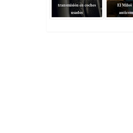
transmisión en coches
El Miloš
usados
anticom