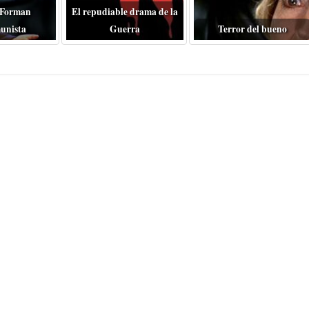
 Forman
El repudiable drama de la
unista
Guerra
Terror del bueno