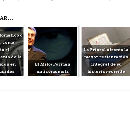
AR...
tomático o
: cómo
a el
La Prioral afronta la
nto de la
mayor restauración
sión en
El Miloš Forman
integral de su
usados
anticomunista
historia reciente