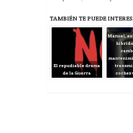
TAMBIÉN TE PUEDE INTERES
Manual, au
híbrido
cambi
mantenimie
El repudiable drama
transmi
de la Guerra
coches 