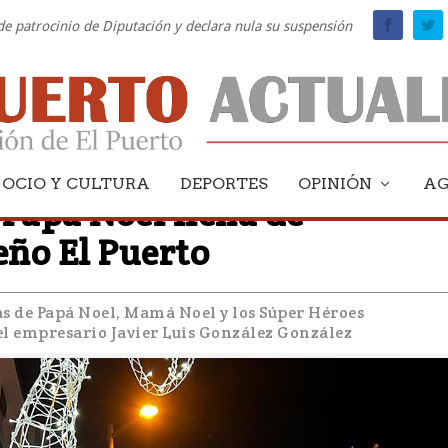
 de patrocinio de Diputación y declara nula su suspensión
OCIO Y CULTURA
DEPORTES
OPINIÓN
A
 Papá Noel llena de
ño El Puerto
as de Papá Noel, Mamá Noel y los Súper Héroes
el empresario Javier Luis González González