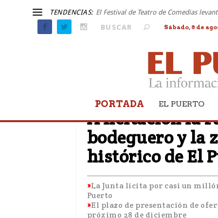
TENDENCIAS:
El Festival de Teatro de Comedias leva
Sábado, 8 de ago
PORTADA
EL PUERTO
EL PUERTO
A licitación la r
bodeguero y la 
histórico de El 
La Junta licita por casi un mill
Puerto
El plazo de presentación de ofer
próximo 28 de diciembre