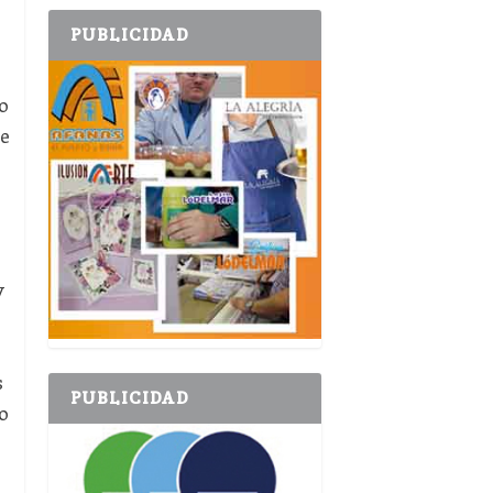
PUBLICIDAD
o
de
y
s
PUBLICIDAD
o