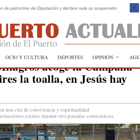
os de patrocinio de Diputación y declara nula su suspensión
OCIO Y CULTURA
DEPORTES
OPINIÓN
AGE
 Milagros acoge la Campaña
res la toalla, en Jesús hay
en una cita de convivencia y espiritualidad
ctuaciones corales durante tres jornadas consecutivas