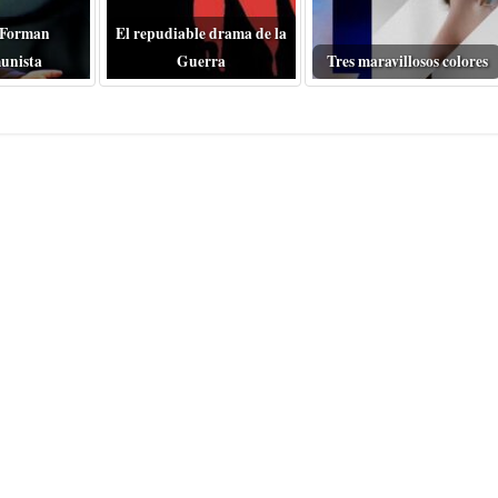
 Forman
El repudiable drama de la
unista
Guerra
Tres maravillosos colores