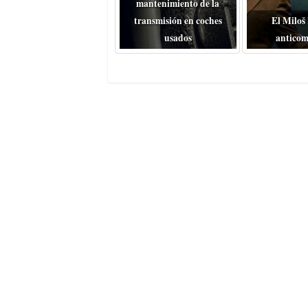
mantenimiento de la
transmisión en coches
El Miloš
usados
anticom