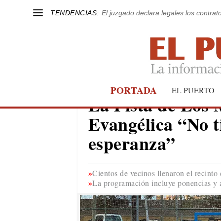
TENDENCIAS:
El juzgado declara legales los contrat
PORTADA
EL PUERTO
EL PUERTO
La Pista de Los
Evangélica “No ti
esperanza”
Cientos de vecinos llenaron el recinto 
La programación incluye ponencias y a