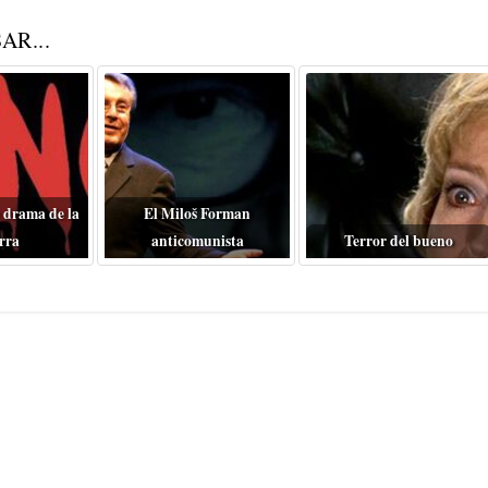
AR...
 drama de la
El Miloš Forman
rra
anticomunista
Terror del bueno