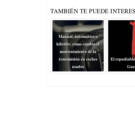
TAMBIÉN TE PUEDE INTERES
Manual, automático o
híbrido: cómo cambia el
mantenimiento de la
transmisión en coches
El repudiable
usados
Gue