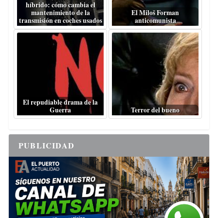
híbrido: cómo cambia el
mantenimiento de la
El Miloš Forman
transmisión en coches usados
anticomunista
El repudiable drama de la
Guerra
Terror del bueno
PUBLICIDAD