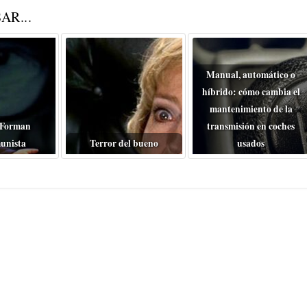
AR...
Manual, automático o
híbrido: cómo cambia el
mantenimiento de la
 Forman
transmisión en coches
unista
Terror del bueno
usados