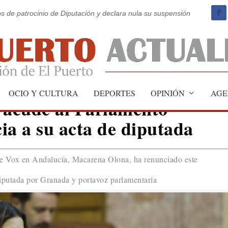
os de patrocinio de Diputación y declara nula su suspensión
OCIO Y CULTURA
DEPORTES
OPINIÓN
AGE
acude al Parlamento
ia a su acta de diputada
de Vox en Andalucía, Macarena Olona, ha renunciado este
diputada por Granada y portavoz parlamentaria