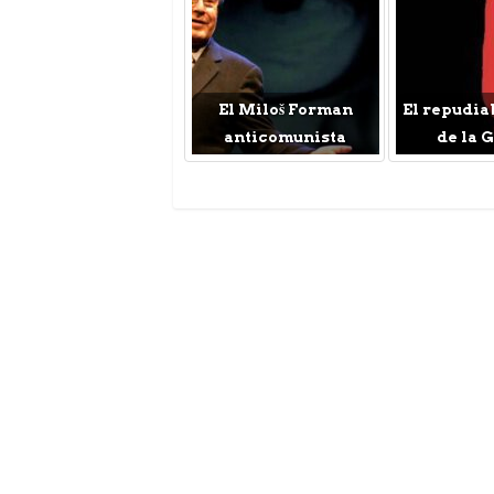
El Miloš Forman
El repudia
anticomunista
de la 