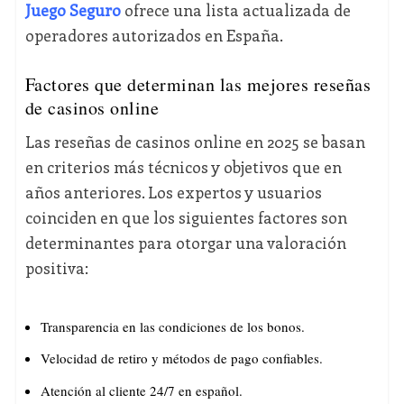
Juego Seguro
ofrece una lista actualizada de
operadores autorizados en España.
Factores que determinan las mejores reseñas
de casinos online
Las reseñas de casinos online en 2025 se basan
en criterios más técnicos y objetivos que en
años anteriores. Los expertos y usuarios
coinciden en que los siguientes factores son
determinantes para otorgar una valoración
positiva:
Transparencia en las condiciones de los bonos.
Velocidad de retiro y métodos de pago confiables.
Atención al cliente 24/7 en español.