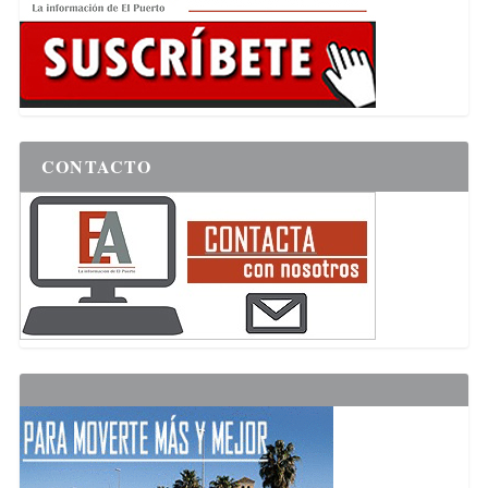
CONTACTO