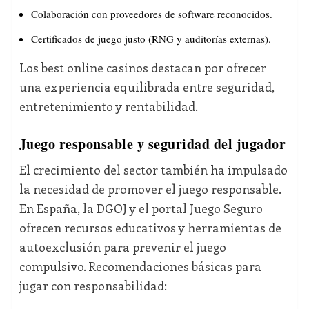
Colaboración con proveedores de software reconocidos.
Certificados de juego justo (RNG y auditorías externas).
Los best online casinos destacan por ofrecer
una experiencia equilibrada entre seguridad,
entretenimiento y rentabilidad.
Juego responsable y seguridad del jugador
El crecimiento del sector también ha impulsado
la necesidad de promover el juego responsable.
En España, la DGOJ y el portal Juego Seguro
ofrecen recursos educativos y herramientas de
autoexclusión para prevenir el juego
compulsivo. Recomendaciones básicas para
jugar con responsabilidad: