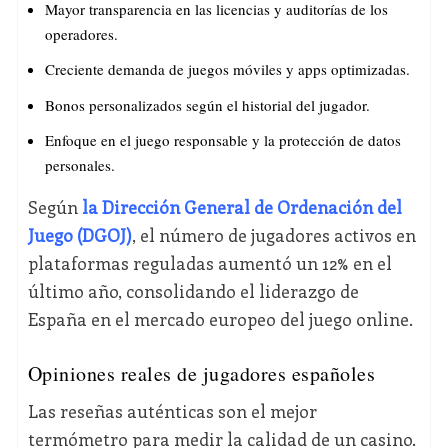
Mayor transparencia en las licencias y auditorías de los
operadores.
Creciente demanda de juegos móviles y apps optimizadas.
Bonos personalizados según el historial del jugador.
Enfoque en el juego responsable y la protección de datos
personales.
Según
la Dirección General de Ordenación del
Juego (DGOJ)
, el número de jugadores activos en
plataformas reguladas aumentó un 12% en el
último año, consolidando el liderazgo de
España en el mercado europeo del juego online.
Opiniones reales de jugadores españoles
Las reseñas auténticas son el mejor
termómetro para medir la calidad de un casino.