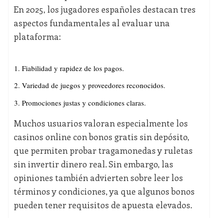
En 2025, los jugadores españoles destacan tres
aspectos fundamentales al evaluar una
plataforma:
Fiabilidad y rapidez de los pagos.
Variedad de juegos y proveedores reconocidos.
Promociones justas y condiciones claras.
Muchos usuarios valoran especialmente los
casinos online con bonos gratis sin depósito,
que permiten probar tragamonedas y ruletas
sin invertir dinero real. Sin embargo, las
opiniones también advierten sobre leer los
términos y condiciones, ya que algunos bonos
pueden tener requisitos de apuesta elevados.