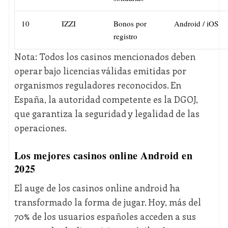
10
IZZI
Bonos por
Android / iOS
registro
Nota:
Todos los casinos mencionados deben
operar bajo licencias válidas emitidas por
organismos reguladores reconocidos. En
España, la autoridad competente es la DGOJ,
que garantiza la seguridad y legalidad de las
operaciones.
Los mejores casinos online Android en
2025
El auge de los casinos online android ha
transformado la forma de jugar. Hoy, más del
70% de los usuarios españoles acceden a sus