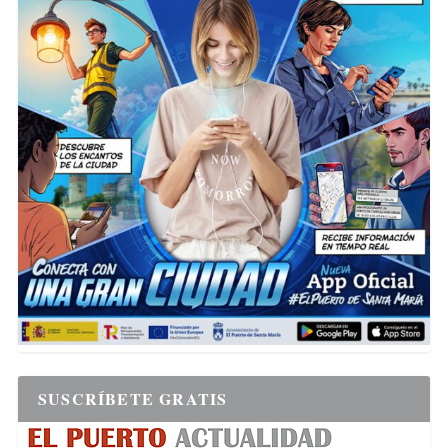
SUSCRÍBETE GRATIS