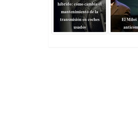
híbrido: cómo cambia el
mantenimiento de la
transmisión en coches
El Miloš
usados
anticom