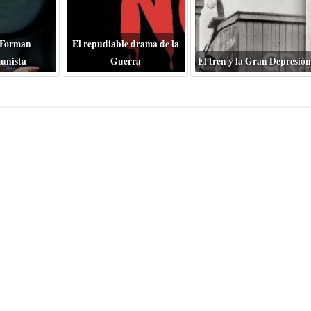
 Forman
El repudiable drama de la
unista
Guerra
El tren y la Gran Depresión