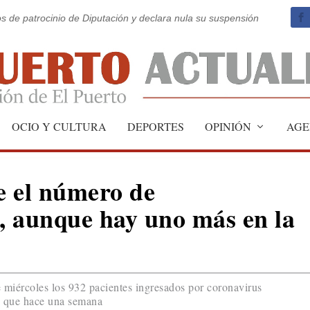
os de patrocinio de Diputación y declara nula su suspensión
OCIO Y CULTURA
DEPORTES
OPINIÓN
AGE
e el número de
s, aunque hay uno más en la
e miércoles los 932 pacientes ingresados por coronavirus
s que hace una semana