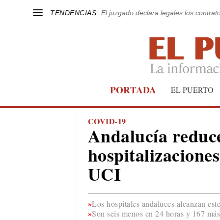
TENDENCIAS:
El juzgado declara legales los contrat
PORTADA
EL PUERTO
COVID-19
Andalucía reduc
hospitalizacione
UCI
Los hospitales andaluces alcanzan est
Son seis menos en 24 horas y 167 má