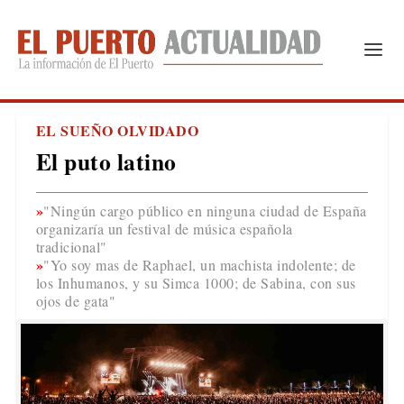
EL SUEÑO OLVIDADO
El puto latino
"Ningún cargo público en ninguna ciudad de España
organizaría un festival de música española
tradicional"
"Yo soy mas de Raphael, un machista indolente; de
los Inhumanos, y su Simca 1000; de Sabina, con sus
ojos de gata"