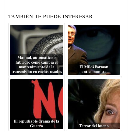
TAMBIÉN TE PUEDE INTERESAR...
Manual, automático o
híbrido: cómo cambia el
mantenimiento de la
El Miloš Forman
transmisión en coches usados
anticomunista
El repudiable drama de la
Guerra
Terror del bueno