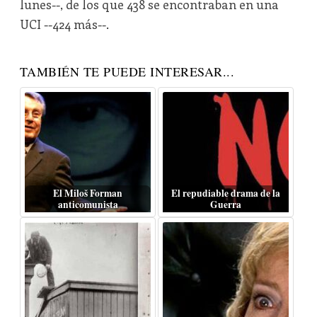
lunes--, de los que 438 se encontraban en una
UCI --424 más--.
TAMBIÉN TE PUEDE INTERESAR...
El Miloš Forman
El repudiable drama de la
anticomunista
Guerra