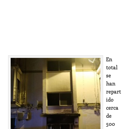
En
total
se
han
repart
ido
cerca
de
500