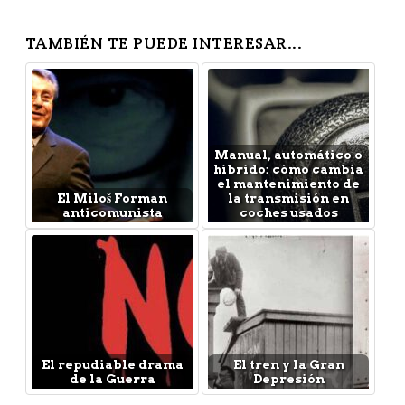
TAMBIÉN TE PUEDE INTERESAR...
Manual, automático o
híbrido: cómo cambia
el mantenimiento de
El Miloš Forman
la transmisión en
anticomunista
coches usados
El repudiable drama
El tren y la Gran
de la Guerra
Depresión