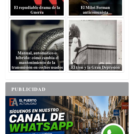
El repudiable drama de la
El Miloš Forman
Guerra
anticomunista
Manual, automático o
híbrido: cómo cambia el
mantenimiento de la
transmisión en coches usados
El tren y la Gran Depresión
PUBLICIDAD