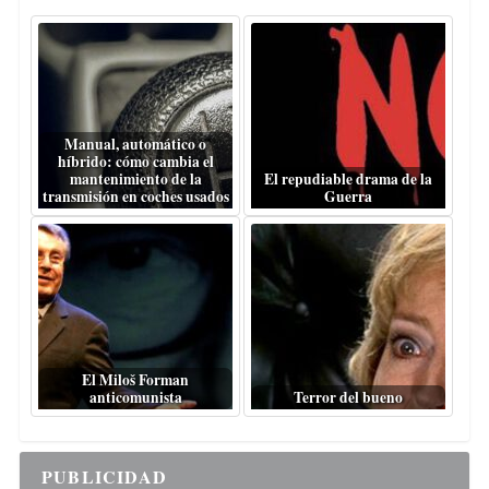
Manual, automático o
híbrido: cómo cambia el
mantenimiento de la
El repudiable drama de la
transmisión en coches usados
Guerra
El Miloš Forman
anticomunista
Terror del bueno
PUBLICIDAD