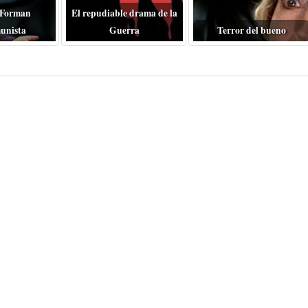
 Forman
El repudiable drama de la
unista
Guerra
Terror del bueno