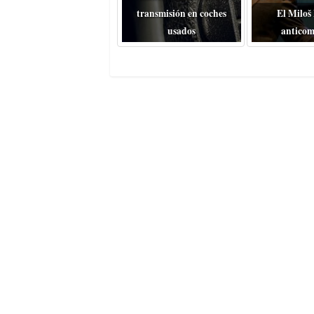
transmisión en coches
El Miloš
usados
anticom