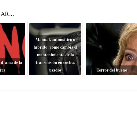
AR...
Manual, automático o
híbrido: cómo cambia el
mantenimiento de la
 drama de la
transmisión en coches
rra
usados
Terror del bueno