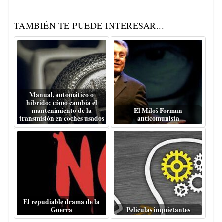
TAMBIÉN TE PUEDE INTERESAR...
Manual, automático o
híbrido: cómo cambia el
mantenimiento de la
El Miloš Forman
transmisión en coches usados
anticomunista
El repudiable drama de la
Guerra
Películas inquietantes