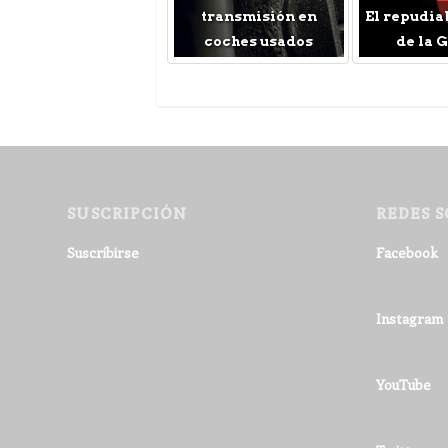
transmisión en
El repudia
coches usados
de la 
SUSCRIPCIÓN
REDES S
Suscribirse
Facebook
Instagram
YouTube