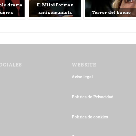
ble drama
El Miloš Forman
Guerra
anticomunista
Terror del bueno
OCIALES
WEBSITE
Aviso legal
Política de Privacidad
Política de cookies