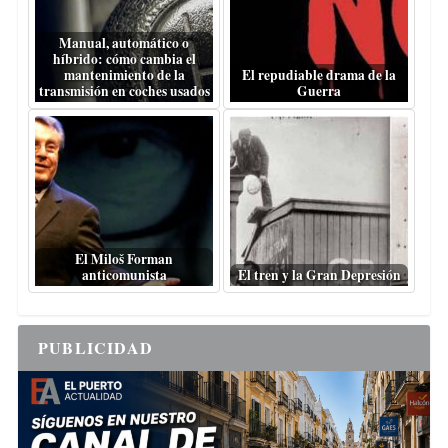
Manual, automático o
híbrido: cómo cambia el
mantenimiento de la
El repudiable drama de la
transmisión en coches usados
Guerra
El Miloš Forman
anticomunista
El tren y la Gran Depresión
PUBLICIDAD