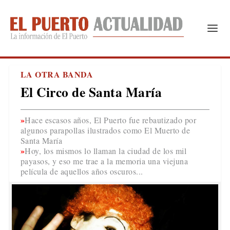
LA OTRA BANDA
El Circo de Santa María
Hace escasos años, El Puerto fue rebautizado por
algunos parapollas ilustrados como El Muerto de
Santa María
Hoy, los mismos lo llaman la ciudad de los mil
payasos, y eso me trae a la memoria una viejuna
película de aquellos años oscuros...