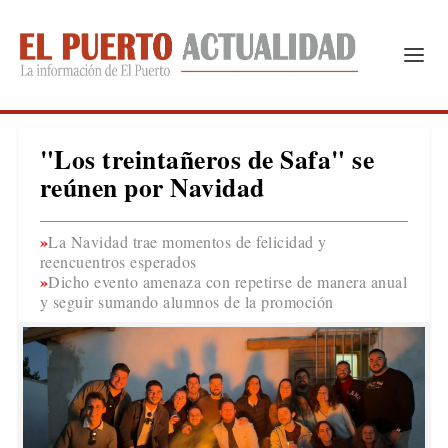
"Los treintañeros de Safa" se
reúnen por Navidad
La Navidad trae momentos de felicidad y
reencuentros esperados
Dicho evento amenaza con repetirse de manera anual
y seguir sumando alumnos de la promoción