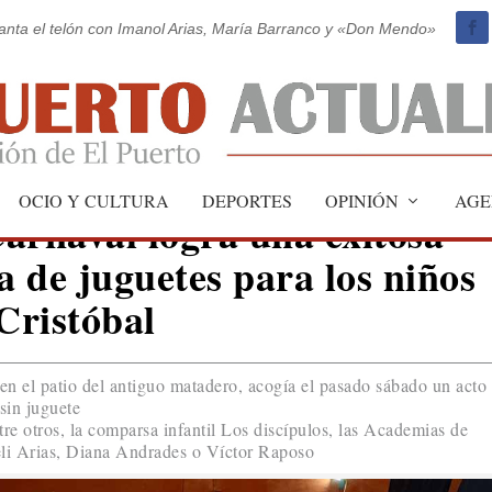
vanta el telón con Imanol Arias, María Barranco y «Don Mendo»
OCIO Y CULTURA
DEPORTES
OPINIÓN
AGE
arnaval logra una exitosa
a de juguetes para los niños
Cristóbal
 el patio del antiguo matadero, acogía el pasado sábado un acto
sin juguete
tre otros, la comparsa infantil Los discípulos, las Academias de
eli Arias, Diana Andrades o Víctor Raposo