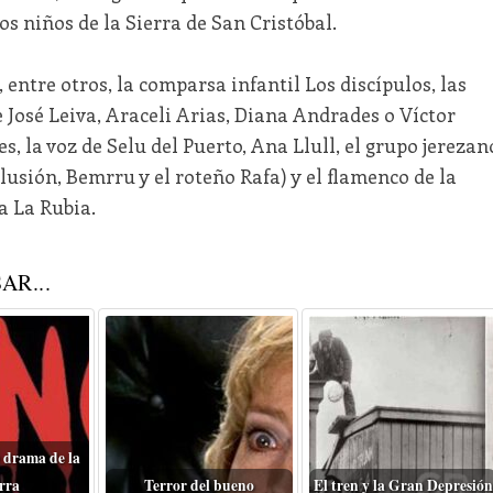
os niños de la Sierra de San Cristóbal.
 entre otros, la comparsa infantil Los discípulos, las
 José Leiva, Araceli Arias, Diana Andrades o Víctor
, la voz de Selu del Puerto, Ana Llull, el grupo jerezan
lusión, Bemrru y el roteño Rafa) y el flamenco de la
a La Rubia.
AR...
 drama de la
rra
Terror del bueno
El tren y la Gran Depresión