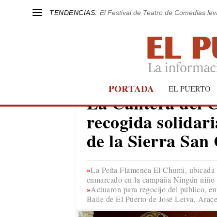
TENDENCIAS:
El Festival de Teatro de Comedias le
PORTADA
EL PUERTO
EL PUERTO
La Cantera del C
recogida solidari
de la Sierra San 
La Peña Flamenca El Chumi, ubicada en
enmarcado en la campaña Ningún niño 
Actuaron para regocijo del público, en
Baile de El Puerto de José Leiva, Arac