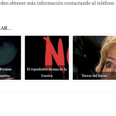
pueden obtener más información contactando al teléfono
AR...
 Forman
El repudiable drama de la
unista
Guerra
Terror del bueno