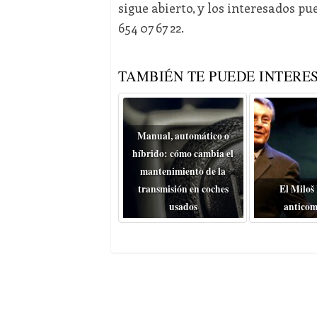
sigue abierto, y los interesados 
654 07 67 22.
TAMBIÉN TE PUEDE INTERES
Manual, automático o
híbrido: cómo cambia el
mantenimiento de la
transmisión en coches
El Miloš
usados
anticom