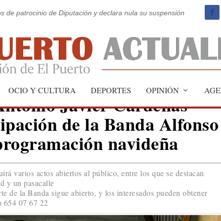
os de patrocinio de Diputación y declara nula su suspensión
OCIO Y CULTURA
DEPORTES
OPINIÓN
AGE
Antonio Javier Cárdenas
cipación de la Banda Alfonso
 programación navideña
uirá varios actos abiertos al público, entre los que se destacan
ad y un pasacalle
rte de la Banda sigue abierto, y los interesados pueden obtener
o 654 07 67 22