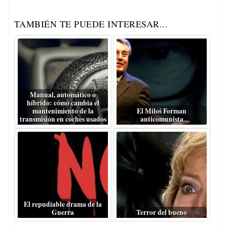
TAMBIÉN TE PUEDE INTERESAR...
Manual, automático o
híbrido: cómo cambia el
mantenimiento de la
El Miloš Forman
transmisión en coches usados
anticomunista
El repudiable drama de la
Guerra
Terror del bueno