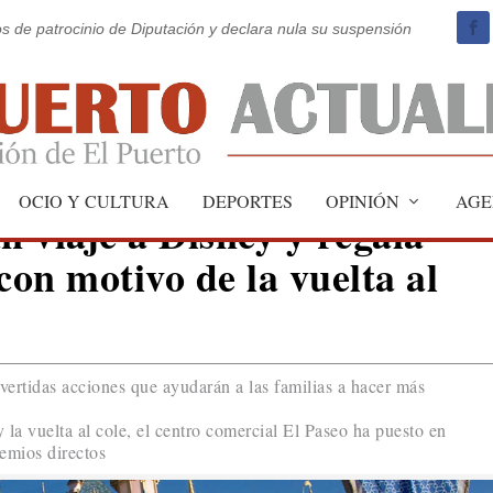
os de patrocinio de Diputación y declara nula su suspensión
OCIO Y CULTURA
DEPORTES
OPINIÓN
AGE
n viaje a Disney y regala
con motivo de la vuelta al
vertidas acciones que ayudarán a las familias a hacer más
 la vuelta al cole, el centro comercial El Paseo ha puesto en
emios directos