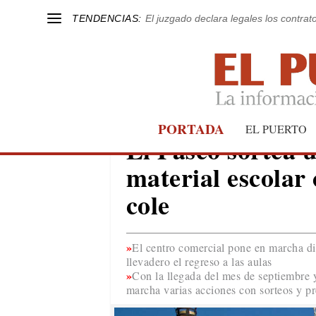
TENDENCIAS:
El juzgado declara legales los contrat
PORTADA
EL PUERTO
EL PUERTO
El Paseo sortea u
material escolar 
cole
El centro comercial pone en marcha di
llevadero el regreso a las aulas
Con la llegada del mes de septiembre y
marcha varias acciones con sorteos y pr