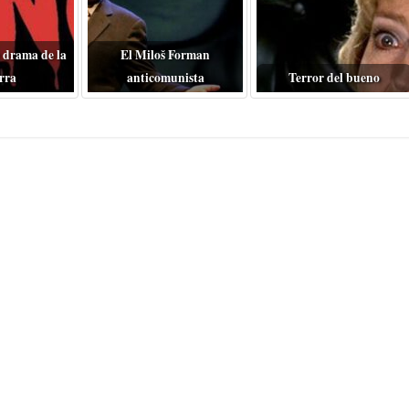
 drama de la
El Miloš Forman
rra
anticomunista
Terror del bueno