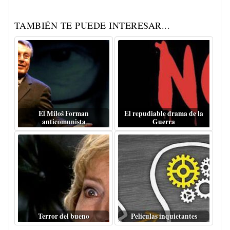
TAMBIÉN TE PUEDE INTERESAR...
El Miloš Forman
El repudiable drama de la
anticomunista
Guerra
Terror del bueno
Películas inquietantes