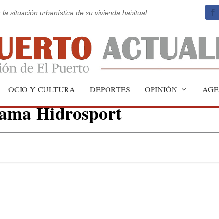
 la situación urbanística de su vivienda habitual
fraudados y engañados" por
OCIO Y CULTURA
DEPORTES
OPINIÓN
AGE
grama Hidrosport