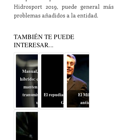
Hidrosport 2019, puede general más
problemas añadidos a la entidad.
TAMBIÉN TE PUEDE
INTERESAR...
Manual, automático o
híbrido: cómo cambia el
mantenimiento de la
transmisión en coches
El repudiable drama de la
El Miloš Forman
usados
Guerra
anticomunista