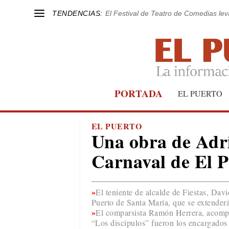
TENDENCIAS:
El Festival de Teatro de Comedias le
PORTADA
EL PUERTO
EL PUERTO
Una obra de Adri
Carnaval de El P
El teniente de alcalde de Fiestas, Dav
Puerto de Santa María, que se extenderá
El comparsista Ramón Herrera, acompañ
“Los discípulos” fueron los encargados