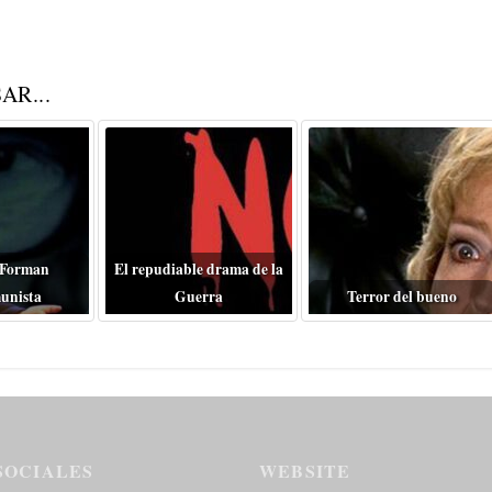
AR...
 Forman
El repudiable drama de la
unista
Guerra
Terror del bueno
SOCIALES
WEBSITE