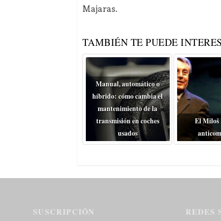
Majaras.
TAMBIÉN TE PUEDE INTERES
Manual, automático o
híbrido: cómo cambia el
mantenimiento de la
transmisión en coches
El Miloš
usados
anticom
SUSCRIPCIÓN
REDES 